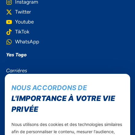
Instagram
Twitter
Youtube
TikTok
WhatsApp
Yas Togo
Carrières
Yas en Afrique
NOUS ACCORDONS DE
Axian Telecom
L'IMPORTANCE À VOTRE VIE
PRIVÉE
Services
Services Mobiles
Nous utilisons des cookies et des technologies similaires
Internet Résidentiel
afin de personnaliser le contenu, mesurer l'audience,