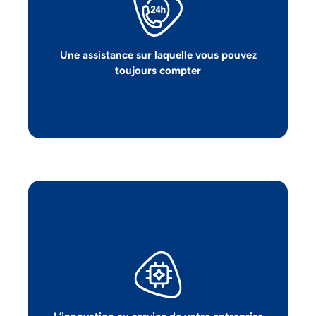
Votre expérience d’abord. Contactez-
nous à tout moment ; on s’occupe de
tout pour que vous restiez concentré sur
Une assistance sur laquelle vous pouvez
votre activité.
toujours compter
Des solutions innovantes pour optimiser
vos coûts, fluidifier vos opérations et
renforcer votre position sur le marché.