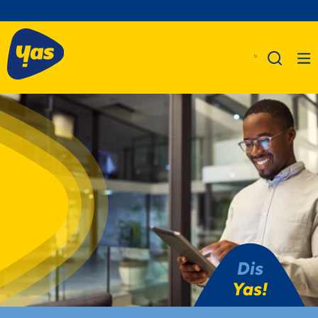
A Propos De Nous
Produits
Business
Assistance
Dis
Yas!