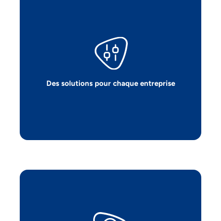
Que vous soyez une grande entreprise,
un gouvernement ou une ambitieuse
PME, nos solutions sont conçues pour
répondre à vos besoins spécifiques.
Des solutions pour chaque entreprise