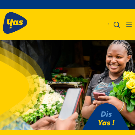
A Propos De Nous
Produits
Business
Assistance
Dis
Yas !