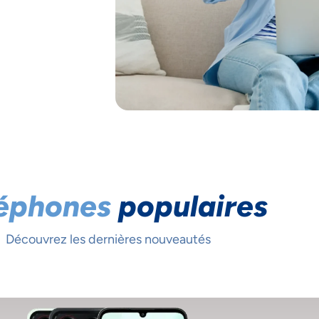
éphones
populaires
S ACCORDONS DE
Découvrez les dernières nouveautés
MPORTANCE À VOTRE VIE PRIV