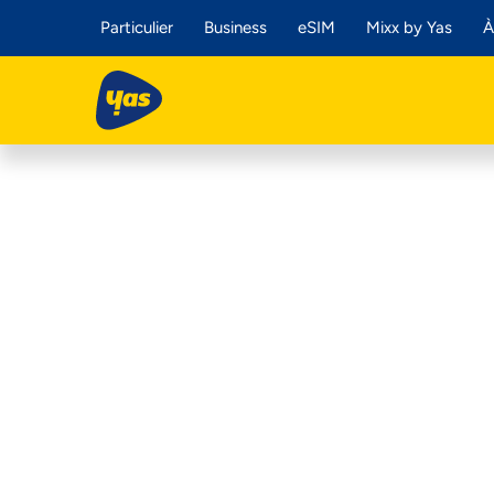
Particulier
Business
eSIM
Mixx by Yas
À