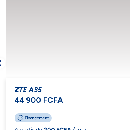
Ac
ZTE A35
44 900 FCFA
Financement
À partir de
200 FCFA
/ jour