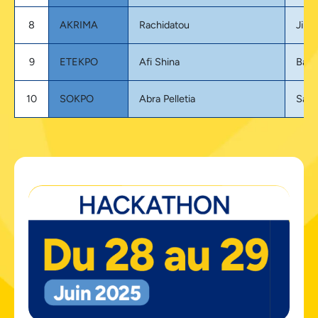
8
AKRIMA
Rachidatou
Jiko
9
ETEKPO
Afi Shina
Bank
10
SOKPO
Abra Pelletia
Sant