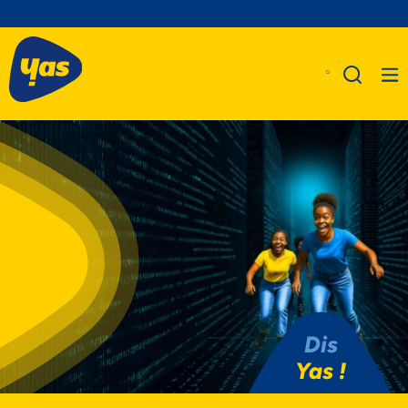
A Propos De Nous
Produits
Business
Assistance
Dis
Yas !