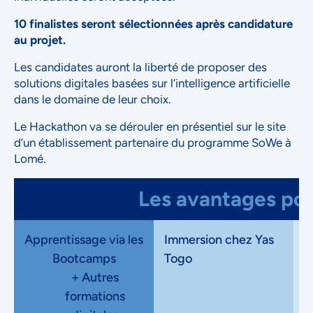
10 finalistes seront sélectionnées après candidature
au projet.
Les candidates auront la liberté de proposer des
solutions digitales basées sur l’intelligence artificielle
NOUS ACCORDONS DE
dans le domaine de leur choix.
L'IMPORTANCE À VOTRE VIE
Le Hackathon va se dérouler en présentiel sur le site
PRIVÉE
d’un établissement partenaire du programme SoWe à
Lomé.
Les avantages pour
Apprentissage via les
Immersion chez Yas
N
Bootcamps
Togo
I
+ Autres
é
formations
Accepter