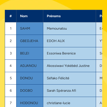
#
Nom
Prénoms
Proj
1
SAHM
Memounatou
Eco 
2
GBEDJEHA
EDOH ALIX
YVA
3
BELEI
Essoniwa Berenice
Sout
4
ADJANOU
Akossiwavi Yokèbèd Justine
Duw
5
DONOU
Séfako Félicité
Mam
6
DOGBO
Sarah Spéranza Afi
Dada
7
HODONOU
christiane-lucie
Agri