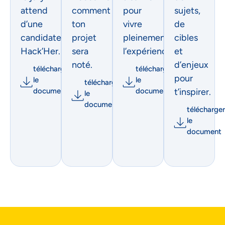
attend
comment
pour
sujets,
d’une
ton
vivre
de
candidate
projet
pleinement
cibles
Hack’Her.
sera
l’expérience.
et
noté.
d’enjeux
télécharger
télécharger
pour
le
le
télécharger
document
document
t’inspirer.
le
document
télécharger
le
document