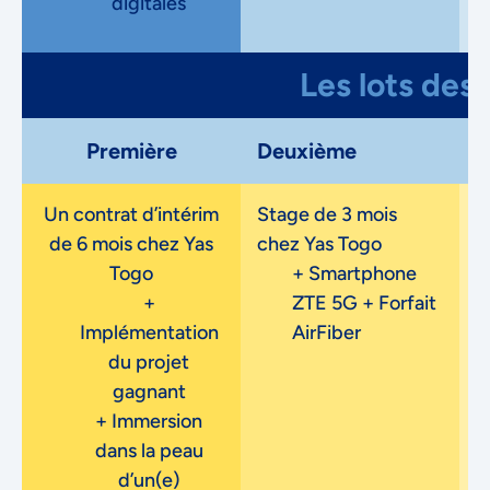
digitales
Decline
Les lots des 
Préférences
Première
Deuxième
T
Un contrat d’intérim
Stage de 3 mois
S
de 6 mois chez Yas
chez Yas Togo
Togo
+ Smartphone
+
ZTE 5G + Forfait
Implémentation
AirFiber
du projet
gagnant
+ Immersion
dans la peau
d’un(e)