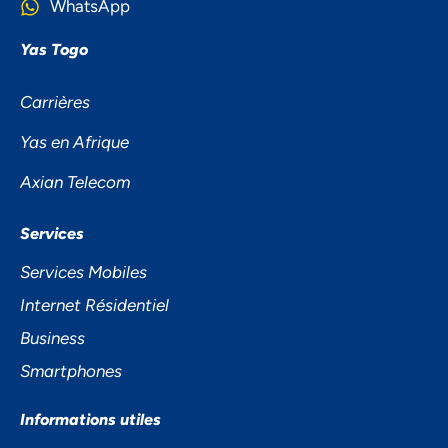
WhatsApp
Yas Togo
Carrières
Yas en Afrique
Axian Telecom
NOUS ACCORDONS DE
Services
L'IMPORTANCE À VOTRE VIE
Services Mobiles
PRIVÉE
Internet Résidentiel
Business
Smartphones
Informations utiles