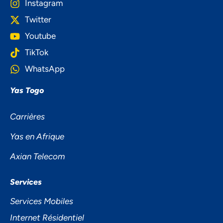
Instagram
Twitter
Youtube
TikTok
WhatsApp
Yas Togo
Carrières
Yas en Afrique
NOUS ACCORDONS DE
Axian Telecom
L'IMPORTANCE À VOTRE VIE
PRIVÉE
Services
Services Mobiles
Internet Résidentiel