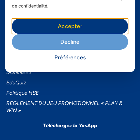
À propos de Yas FAQ
de confidentialité.
Trouvez une agence
Assistance
Accepter
Conditions générales d’utilisation
Decline
Demande de sponsoring
Demande de données personnelles
Préférences
NOTICE D’INFORMATION SUR LA PROTECTION DES
DONNEES
EduQuiz
Politique HSE
REGLEMENT DU JEU PROMOTIONNEL « PLAY &
WIN »
Téléchargez la YasApp