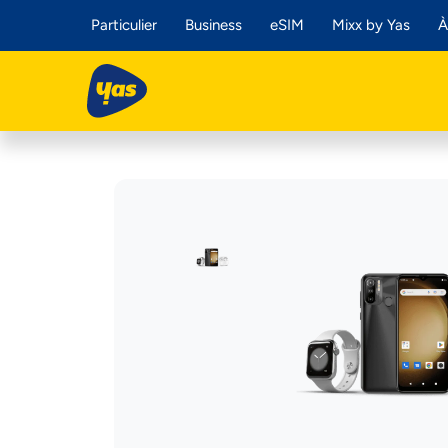
Particulier
Business
eSIM
Mixx by Yas
À