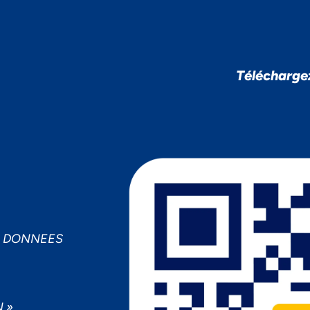
Télécharge
S DONNEES
 »