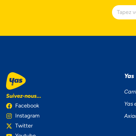
Ac
Yas
Carr
Suivez-nous...
Yas 
Facebook
Instagram
Axia
Twitter
Youtube