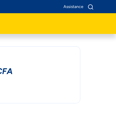
Assistance
A Propos De Nous
Produits
Business
Assistance
CFA