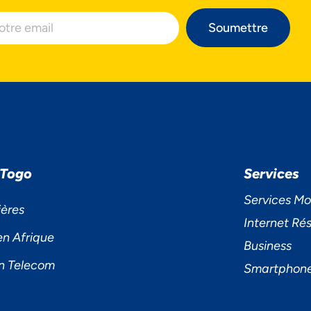
Soumettre
cepter
Decline
Préférences
 Togo
Services
Services Mo
ières
Internet Rés
en Afrique
Business
n Telecom
Smartphon