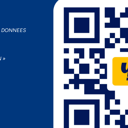
S DONNEES
 »