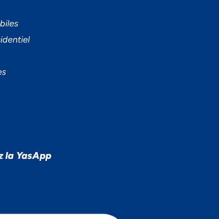
biles
identiel
es
z la YasApp