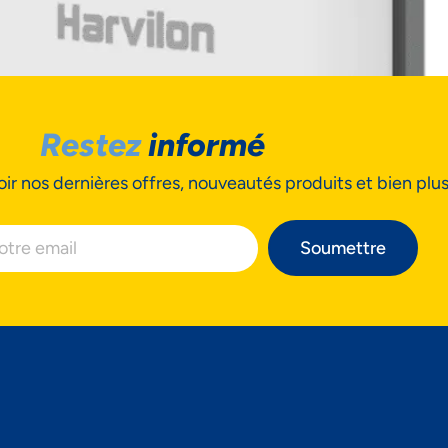
Restez
informé
cepter
Decline
Préférences
ir nos dernières offres, nouveautés produits et bien plu
Soumettre