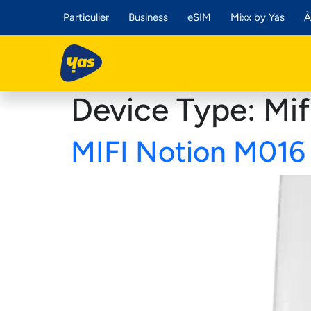
Particulier
Business
eSIM
Mixx by Yas
À
Device Type:
Mif
MIFI Notion M016