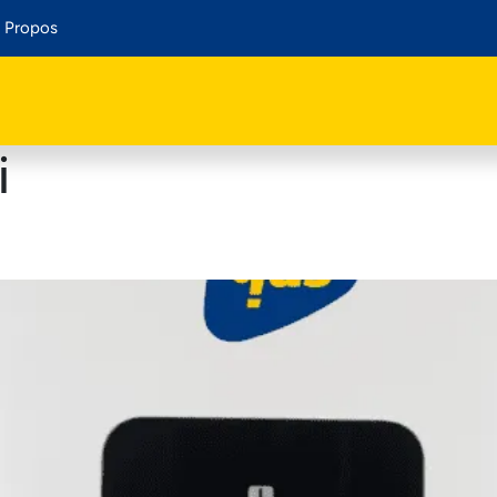
 Propos
i