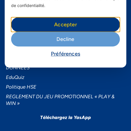
À propos de Yas FAQ
de confidentialité.
Trouvez une agence
Assistance
Accepter
Conditions générales d’utilisation
Decline
Demande de sponsoring
Demande de données personnelles
Préférences
NOTICE D’INFORMATION SUR LA PROTECTION DES
DONNEES
EduQuiz
Politique HSE
REGLEMENT DU JEU PROMOTIONNEL « PLAY &
WIN »
Téléchargez la YasApp