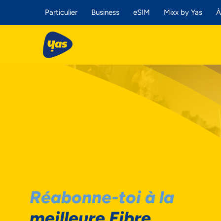
Particulier
Business
eSIM
Mixx by Yas
À
Réabonne-toi à la
meilleure Fibre