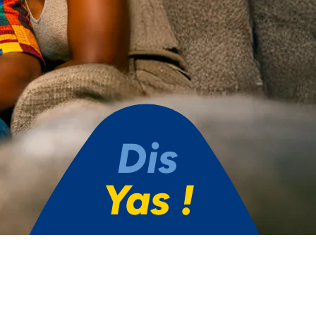
Dis
Yas !