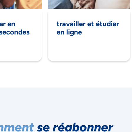
er en
travailler et étudier
 secondes
en ligne
cepter
Decline
Préférences
mment
se réabonner