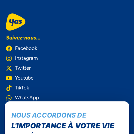
Suivez-nous...
Facebook
Instagram
Twitter
Youtube
TikTok
WhatsApp
Yas Togo
NOUS ACCORDONS DE
L'IMPORTANCE À VOTRE VIE
Carrières