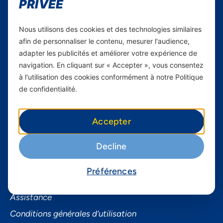
PRIVÉE
Yas en Afrique
Axian Telecom
Nous utilisons des cookies et des technologies similaires
afin de personnaliser le contenu, mesurer l'audience,
Services
adapter les publicités et améliorer votre expérience de
navigation. En cliquant sur « Accepter », vous consentez
Services Mobiles
à l'utilisation des cookies conformément à notre Politique
Internet Résidentiel
de confidentialité.
Business
Accepter
Smartphones
Informations utiles
Decline
À propos de Yas FAQ
Préférences
Trouvez une agence
Assistance
Conditions générales d’utilisation