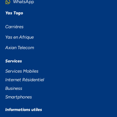
WhatsApp
Yas Togo
Carrières
Yas en Afrique
Axian Telecom
NOUS ACCORDONS DE
Services
L'IMPORTANCE À VOTRE VIE
Services Mobiles
PRIVÉE
Internet Résidentiel
Business
Smartphones
Informations utiles