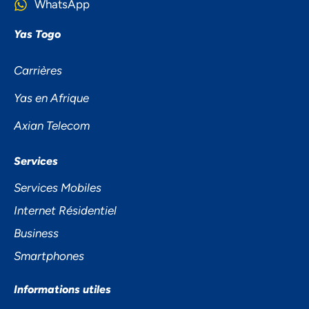
WhatsApp
Yas Togo
Carrières
Yas en Afrique
Axian Telecom
NOUS ACCORDONS DE
Services
L'IMPORTANCE À VOTRE VIE
Services Mobiles
PRIVÉE
Internet Résidentiel
Business
Smartphones
Informations utiles