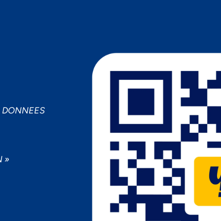
MPORTANCE À VOTRE VIE PRIV
cepter
Decline
Préférences
S DONNEES
 »