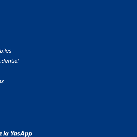
biles
identiel
es
z la YasApp