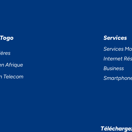
 Togo
Services
Services Mo
ières
Internet Rés
en Afrique
Business
n Telecom
Smartphon
S ACCORDONS DE
Télécharge