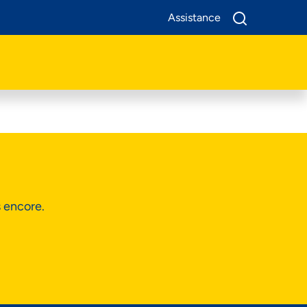
Assistance
A Propos De Nous
Produits
Business
Assistance
s encore.