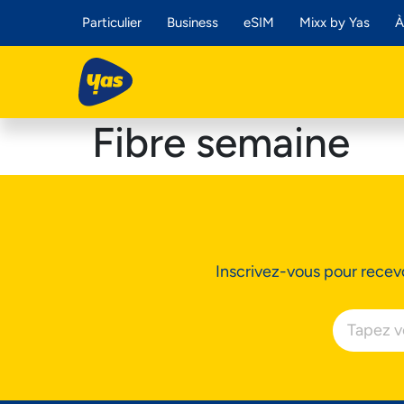
Particulier
Business
eSIM
Mixx by Yas
À
Fibre semaine
Inscrivez-vous pour recevo