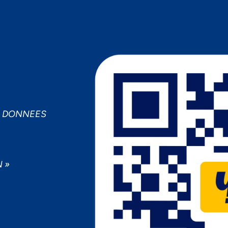
MPORTANCE À VOTRE VIE PRIV
cepter
Decline
Préférences
S DONNEES
 »