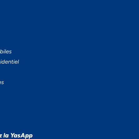
biles
identiel
es
z la YasApp