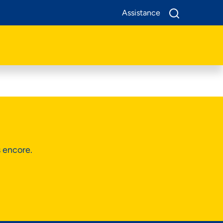
Assistance
A Propos De Nous
Produits
Business
Assistance
s encore.