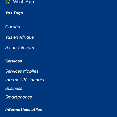
WhatsApp
Yas Togo
Carrières
Yas en Afrique
Axian Telecom
NOUS ACCORDONS DE
Services
L'IMPORTANCE À VOTRE VIE
Services Mobiles
PRIVÉE
Internet Résidentiel
Business
Smartphones
Informations utiles