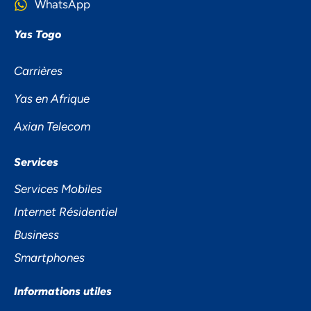
WhatsApp
Yas Togo
Carrières
Yas en Afrique
Axian Telecom
NOUS ACCORDONS DE
Services
L'IMPORTANCE À VOTRE VIE
Services Mobiles
PRIVÉE
Internet Résidentiel
Business
Smartphones
Informations utiles