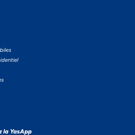
biles
identiel
es
z la YasApp