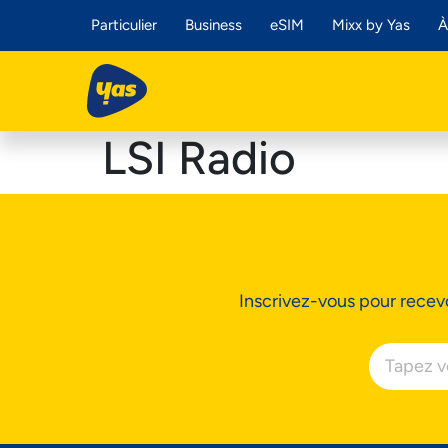
Particulier
Business
eSIM
Mixx by Yas
À
LSI Radio
Inscrivez-vous pour recevo