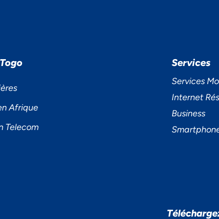
 Togo
Services
Services Mo
ières
Internet Rés
en Afrique
Business
n Telecom
Smartphon
S ACCORDONS DE
Télécharge