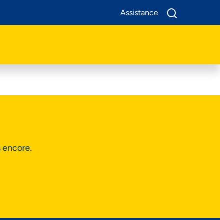
Assistance
A Propos De Nous
Produits
Business
Assistance
s encore.