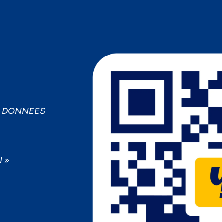
MPORTANCE À VOTRE VIE PRIV
cepter
Decline
Préférences
S DONNEES
 »