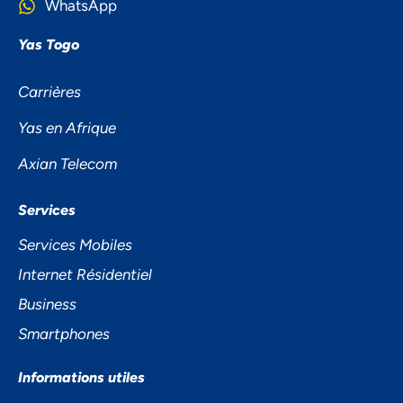
WhatsApp
Yas Togo
Carrières
Yas en Afrique
Axian Telecom
NOUS ACCORDONS DE
Services
L'IMPORTANCE À VOTRE VIE
Services Mobiles
PRIVÉE
Internet Résidentiel
Business
Smartphones
Informations utiles