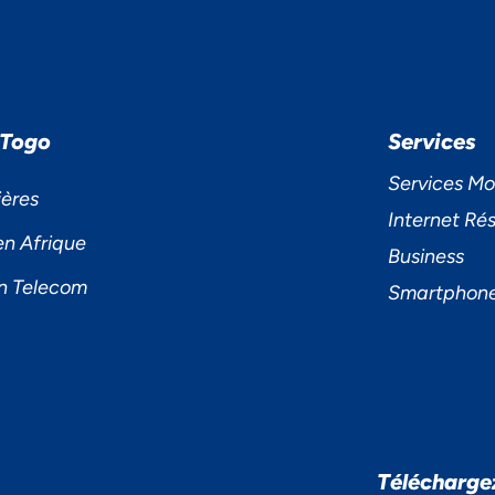
 Togo
Services
Services Mo
ières
Internet Rés
en Afrique
Business
n Telecom
Smartphon
S ACCORDONS DE
Télécharge