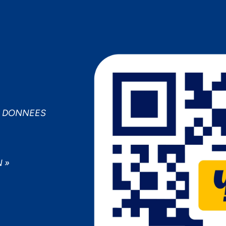
MPORTANCE À VOTRE VIE PRIV
cepter
Decline
Préférences
S DONNEES
 »