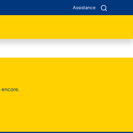
Assistance
A Propos De Nous
Produits
Business
Assistance
s encore.