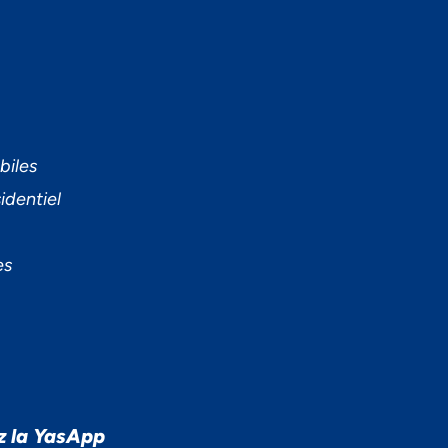
biles
identiel
es
z la YasApp