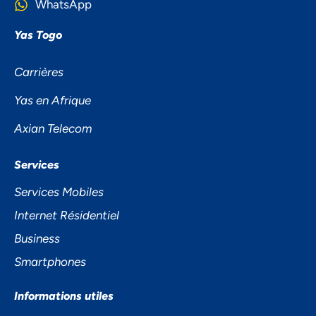
WhatsApp
Yas Togo
Carrières
Yas en Afrique
Axian Telecom
NOUS ACCORDONS DE
Services
L'IMPORTANCE À VOTRE VIE
Services Mobiles
PRIVÉE
Internet Résidentiel
Business
Smartphones
Informations utiles