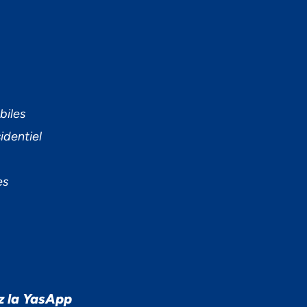
biles
identiel
es
z la YasApp