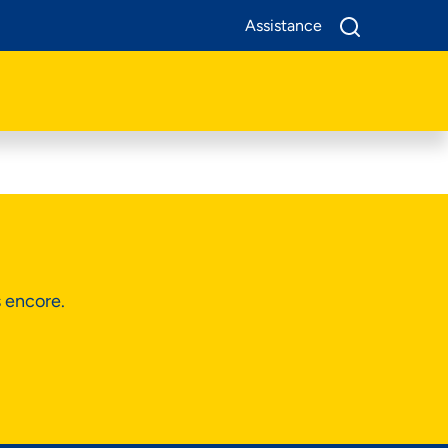
Assistance
A Propos De Nous
Produits
Business
Assistance
s encore.