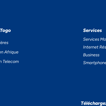
 Togo
Services
Services Mo
ières
Internet Rés
en Afrique
Business
n Telecom
Smartphon
S ACCORDONS DE
Télécharge