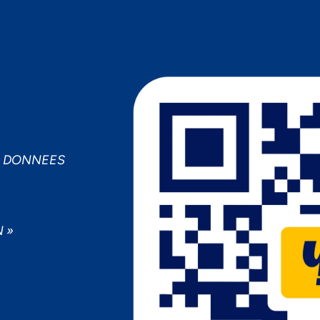
MPORTANCE À VOTRE VIE PRIV
cepter
Decline
Préférences
S DONNEES
 »