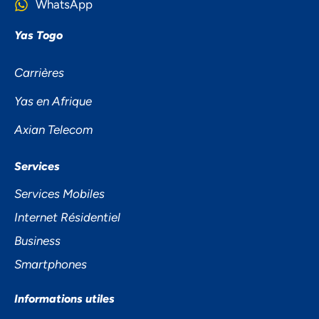
WhatsApp
Yas Togo
Carrières
Yas en Afrique
Axian Telecom
NOUS ACCORDONS DE
Services
L'IMPORTANCE À VOTRE VIE
Services Mobiles
PRIVÉE
Internet Résidentiel
Business
Smartphones
Informations utiles