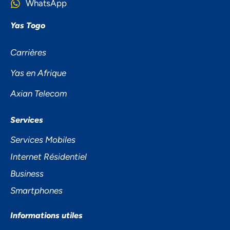
WhatsApp
Yas Togo
Carrières
Yas en Afrique
Axian Telecom
NOUS ACCORDONS DE
Services
L'IMPORTANCE À VOTRE VIE
Services Mobiles
PRIVÉE
Internet Résidentiel
Business
Smartphones
Informations utiles