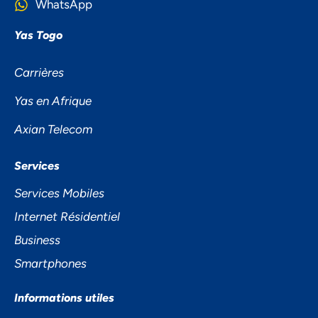
WhatsApp
Yas Togo
Carrières
Yas en Afrique
Axian Telecom
NOUS ACCORDONS DE
Services
L'IMPORTANCE À VOTRE VIE
Services Mobiles
PRIVÉE
Internet Résidentiel
Business
Smartphones
Informations utiles