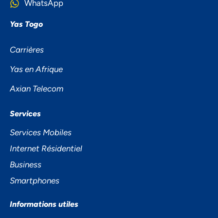
WhatsApp
Yas Togo
Carrières
Yas en Afrique
Axian Telecom
NOUS ACCORDONS DE
Services
L'IMPORTANCE À VOTRE VIE
Services Mobiles
PRIVÉE
Internet Résidentiel
Business
Smartphones
Informations utiles