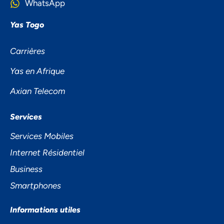
WhatsApp
Yas Togo
Carrières
Yas en Afrique
Axian Telecom
NOUS ACCORDONS DE
Services
L'IMPORTANCE À VOTRE VIE
Services Mobiles
PRIVÉE
Internet Résidentiel
Business
Smartphones
Informations utiles