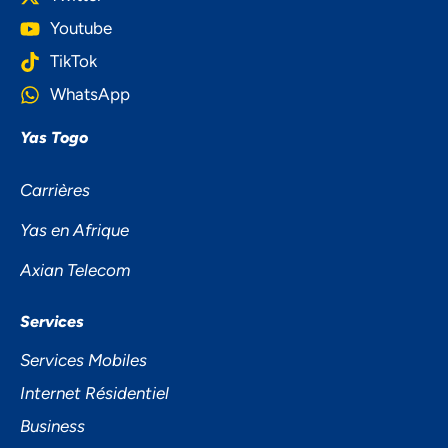
Youtube
TikTok
WhatsApp
Yas Togo
Carrières
Yas en Afrique
Axian Telecom
NOUS ACCORDONS DE
L'IMPORTANCE À VOTRE VIE
Services
PRIVÉE
Services Mobiles
Internet Résidentiel
Business