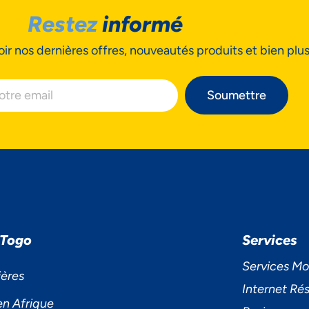
Restez
informé
ir nos dernières offres, nouveautés produits et bien plu
S ACCORDONS DE
MPORTANCE À VOTRE VIE PRIV
Soumettre
cepter
Decline
Préférences
 Togo
Services
Services Mo
ières
Internet Rés
en Afrique