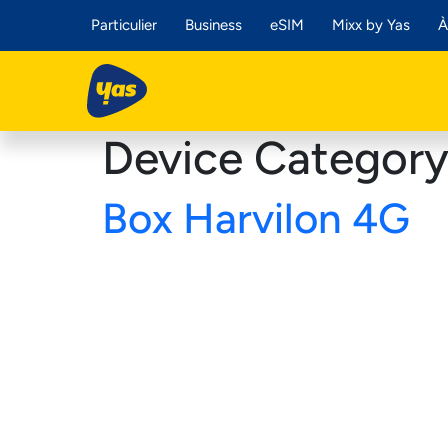
Particulier
Business
eSIM
Mixx by Yas
À
Device Categor
Box Harvilon 4G