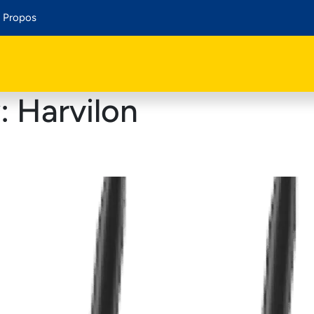
 Propos
y:
Harvilon