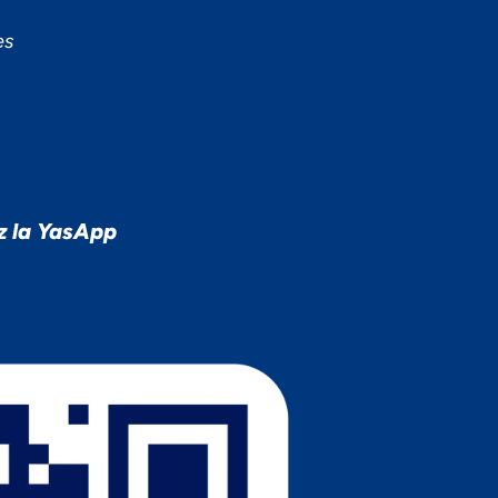
es
z la YasApp