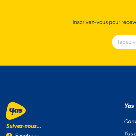
Inscrivez-vous pour recevo
NOU
L'I
Ac
Yas
Carr
Suivez-nous...
Yas 
Facebook