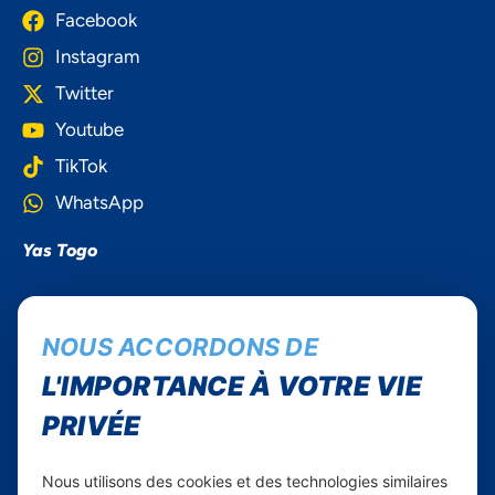
Facebook
Instagram
Twitter
Youtube
TikTok
WhatsApp
Yas Togo
Carrières
NOUS ACCORDONS DE
Yas en Afrique
L'IMPORTANCE À VOTRE VIE
Axian Telecom
PRIVÉE
Services
Nous utilisons des cookies et des technologies similaires