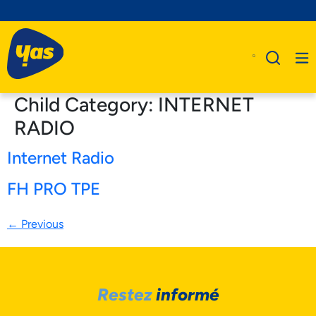
Child Category:
INTERNET
RADIO
Internet Radio
A Propos De Nous
Produits
FH PRO TPE
Business
←
Previous
Assistance
Restez
informé