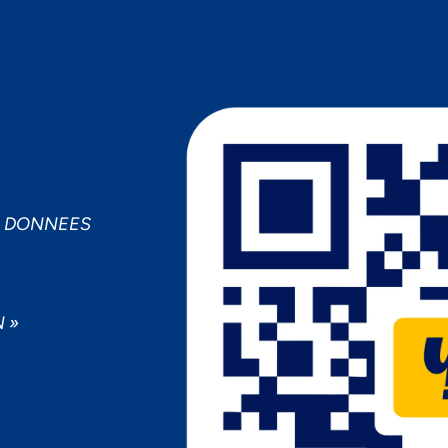
MPORTANCE À VOTRE VIE PRIV
cepter
Decline
Préférences
S DONNEES
 »