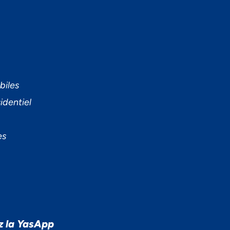
biles
identiel
es
z la YasApp