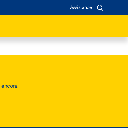
Assistance
A Propos De Nous
Produits
Business
Assistance
s encore.