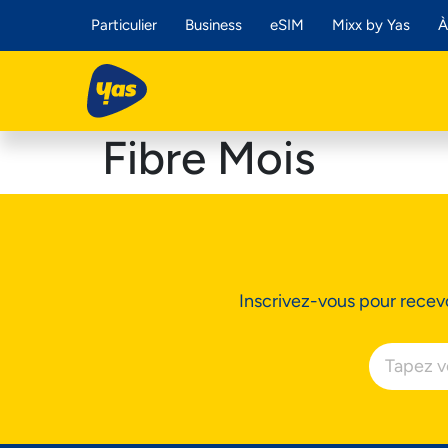
Particulier
Business
eSIM
Mixx by Yas
À
Fibre Mois
Inscrivez-vous pour recevo