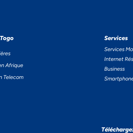
 Togo
Services
Services Mo
ières
Internet Rés
en Afrique
Business
n Telecom
Smartphon
S ACCORDONS DE
Télécharge