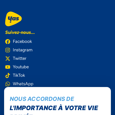
Suivez-nous...
Facebook
Instagram
Twitter
Youtube
TikTok
WhatsApp
Yas Togo
NOUS ACCORDONS DE
L'IMPORTANCE À VOTRE VIE
Carrières