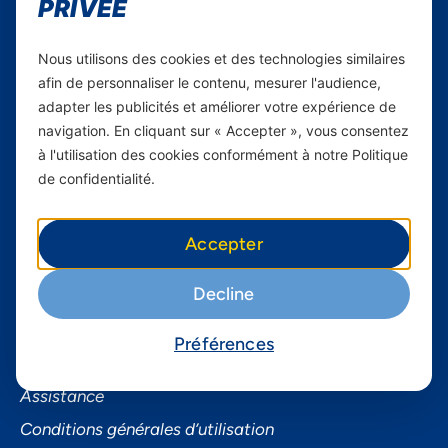
PRIVÉE
Yas en Afrique
Axian Telecom
Nous utilisons des cookies et des technologies similaires
afin de personnaliser le contenu, mesurer l'audience,
Services
adapter les publicités et améliorer votre expérience de
navigation. En cliquant sur « Accepter », vous consentez
Services Mobiles
à l'utilisation des cookies conformément à notre Politique
Internet Résidentiel
de confidentialité.
Business
Accepter
Smartphones
Informations utiles
Decline
À propos de Yas FAQ
Préférences
Trouvez une agence
Assistance
Conditions générales d’utilisation